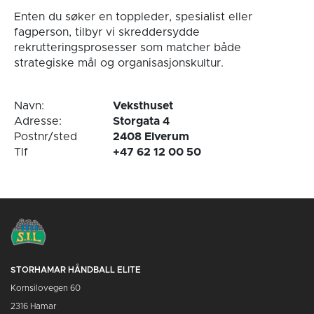
Enten du søker en toppleder, spesialist eller
fagperson, tilbyr vi skreddersydde
rekrutteringsprosesser som matcher både
strategiske mål og organisasjonskultur.
Navn:
Veksthuset
Adresse:
Storgata 4
Postnr/sted
2408 Elverum
Tlf
+47 62 12 00 50
STORHAMAR HÅNDBALL ELITE
Kornsilovegen 60
2316 Hamar