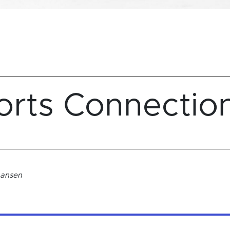
orts Connectio
hansen