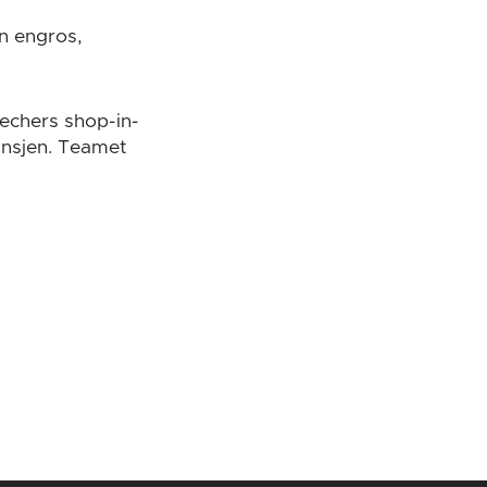
n engros,
kechers shop-in-
ansjen. Teamet