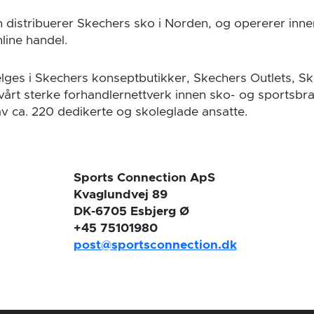
 distribuerer Skechers sko i Norden, og opererer inne
line handel.
lges i Skechers konseptbutikker, Skechers Outlets, S
 vårt sterke forhandlernettverk innen sko- og sportsbr
av ca. 220 dedikerte og skoleglade ansatte.
Sports Connection ApS
Kvaglundvej 89
DK-6705 Esbjerg Ø
+45 75101980
post@sportsconnection.dk