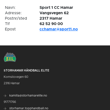
Navn:
Sport 1 CC Hamar
Adresse:
Vangsvegen 62
Postnr/sted
2317 Hamar
Tlf
62 52 90 00
Epost
cchamar@sport1.no
STORHAMAR HÅNDBALL ELITE
Kornsilovegen 60
2316 Hamar
kamilla@storhamarelite.no
91771766
storhamar.topphandball.no