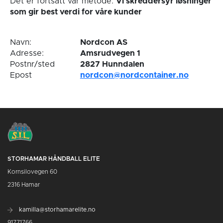
Det er fortsatt vår metode:
Vi skreddersyr løsninger
som gir best verdi for våre kunder
Navn:
Nordcon AS
Adresse:
Amsrudvegen 1
Postnr/sted
2827 Hunndalen
Epost
nordcon@nordcontainer.no
STORHAMAR HÅNDBALL ELITE
Kornsilovegen 60
2316 Hamar
kamilla@storhamarelite.no
91771766