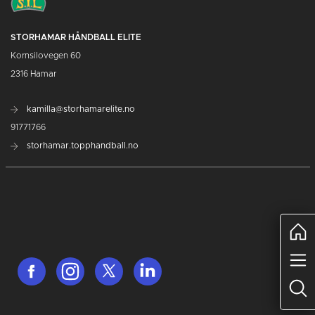
STORHAMAR HÅNDBALL ELITE
Kornsilovegen 60
2316 Hamar
kamilla@storhamarelite.no
91771766
storhamar.topphandball.no