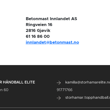
Betonmast Innlandet AS
Ringveien 16
2816 Gjøvik
61 16 86 00
innlandet@betonmast.no
 HÅNDBALL ELITE
kamilla@storhamarelite.n
en 60
91771766
storhamar.topphandball.