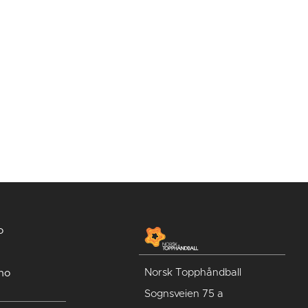
o
Norsk Topphåndball
no
Sognsveien 75 a