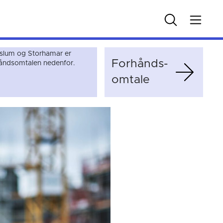
lum og Storhamar er
Forhånds­
rhåndsomtalen nedenfor.
omtale