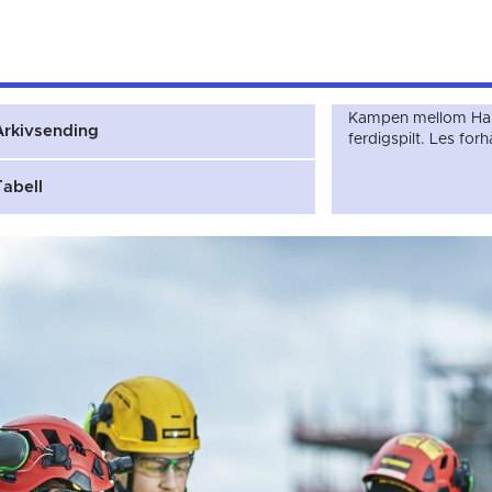
Kampen mellom Has
Arkivsending
ferdigspilt. Les fo
Tabell