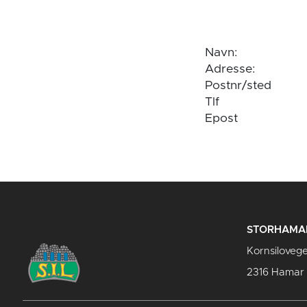
Navn:
Adresse:
Postnr/sted
Tlf
Epost
STORHAMAR
Kornsiloveg
2316 Hamar