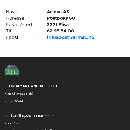
Navn:
Armec AS
Adresse:
Postboks 60
Postnr/sted
2271 Flisa
Tlf
62 95 54 00
Epost
firmapost@armec.no
STORHAMAR HÅNDBALL ELITE
Kornsilovegen 60
2316 Hamar
kamilla@storhamarelite.no
91771766