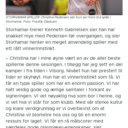
STORHAMAR-SPILLER: Christina Pedersen sier hun ser frem til å spille i
Storhamar. Foto: Fredrik Olastuen
Storhamar-trener Kenneth Gabrielsen sier han har
snakket mye med Pedersen før overgangen, og sier
Storhamar henter en meget anvendelig spiller med
ett rått vinnerinnstinkt.
– Christina har i mine øyne vært en av de aller beste
spillerne denne sesongen. I tillegg har jeg sett en del
kamper i fra tiden i Viborg. Nivået hun har prestert til
tider er skyhøyt. Hun har et vinnerinstinkt som få. Vi
får en type spiller som har en enorm passion. Vi har
hatt veldig gode og ærlige samtaler i forkant av
signeringen. Vi vet nøyaktig hva som bor i henne, og
vi vet hva vi står for som klubb. Med vår sterke kultur
og klare verdigrunnlag er vi overbevist om at
Christina vil blomstre hos oss og bli en enorm
ressurs for laget. Vi får en rå målscorer med
særdeles gode playmaker-egenskaper, sier