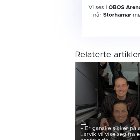
Vi ses i
OBOS Aren
– når
Storhamar
mø
Relaterte artikle
– Er ganske sikker på 
Larvik vil vise seg fra 