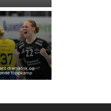
ant dramatisk og
ende toppkamp