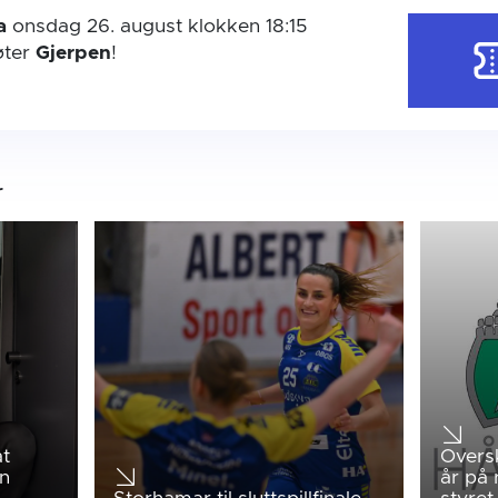
a
onsdag 26. august
klokken 18:15
ter
Gjerpen
!
r
at
Oversk
en
år på 