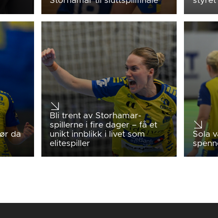
Storhamar til sluttspillfinale
styret
Bli trent av Storhamar-
spillerne i fire dager – få et
ør da
unikt innblikk i livet som
Sola v
elitespiller
spenn