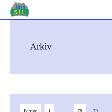
Arkiv
Innleggnavigasjon
Forrige
1
…
78
79