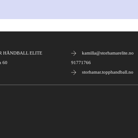
 HÅNDBALL ELITE
kamilla@storhamarelite.no
n 60
91771766
storhamar.topphandball.no